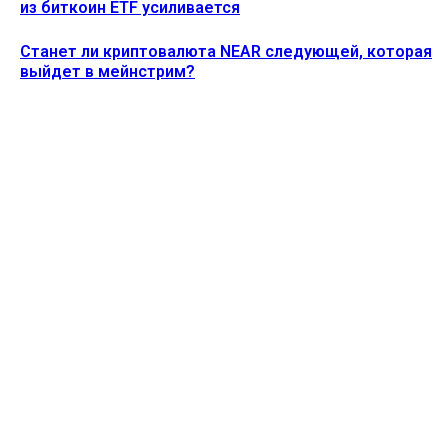
из биткоин ETF усиливается
Станет ли криптовалюта NEAR следующей, которая
выйдет в мейнстрим?
Ethereum News подписывайтесь на нас в социальной сети
Twitter и мессенджере Telegram. Будьте первыми в курсе
последних событий!
https://t.me/ethereum_coin_news
ПОСЛЕДНИЕ СТАТЬИ
Акции MSTR упали на 5% после того, как Strategy
продала 1637 биткоинов
Alecs
-
3 Августа, 2026