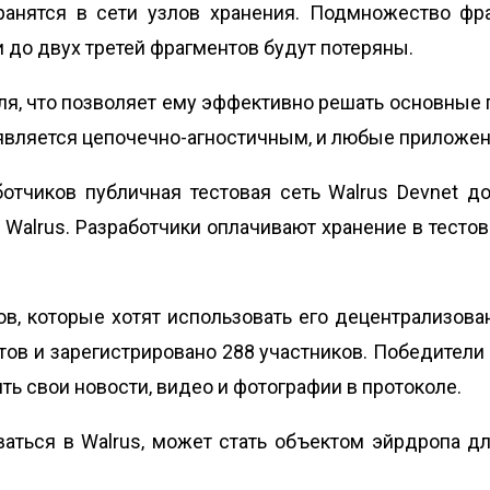
ранятся в сети узлов хранения. Подмножество фр
 до двух третей фрагментов будут потеряны.
роля‚ что позволяет ему эффективно решать основные
 является цепочечно-агностичным‚ и любые приложени
отчиков публичная тестовая сеть Walrus Devnet д
Walrus. Разработчики оплачивают хранение в тестов
в‚ которые хотят использовать его децентрализованн
тов и зарегистрировано 288 участников. Победители
ть свои новости‚ видео и фотографии в протоколе.
аться в Walrus‚ может стать объектом эйрдропа д