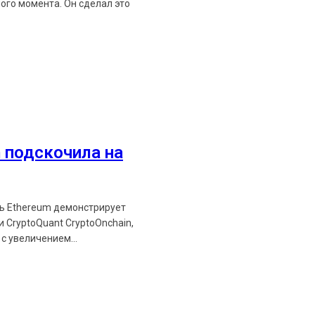
ого момента. Он сделал это
Ethereum News подписывайтес
Будьте первыми в курсе посл
 подскочила на
https://t.me/ethereum_
ть Ethereum демонстрирует
 CryptoQuant CryptoOnchain,
с увеличением...