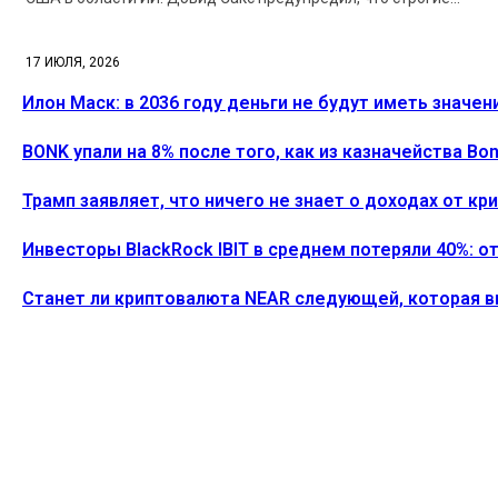
17 ИЮЛЯ, 2026
Илон Маск: в 2036 году деньги не будут иметь значен
BONK упали на 8% после того, как из казначейства B
Трамп заявляет, что ничего не знает о доходах от к
Инвесторы BlackRock IBIT в среднем потеряли 40%: о
Станет ли криптовалюта NEAR следующей, которая 
ПОСЛЕДНИЕ СТАТЬИ
Илон Маск: в 2036 году деньги не будут иметь значе
Alecs
-
26 Июля, 2026