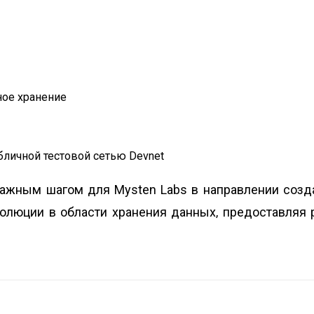
ое хранение
бличной тестовой сетью Devnet
 важным шагом для Mysten Labs в направлении созд
волюции в области хранения данных‚ предоставляя