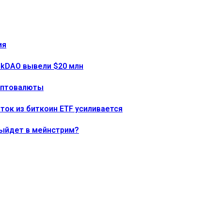
ия
onkDAO вывели $20 млн
риптовалюты
тток из биткоин ETF усиливается
выйдет в мейнстрим?
ния