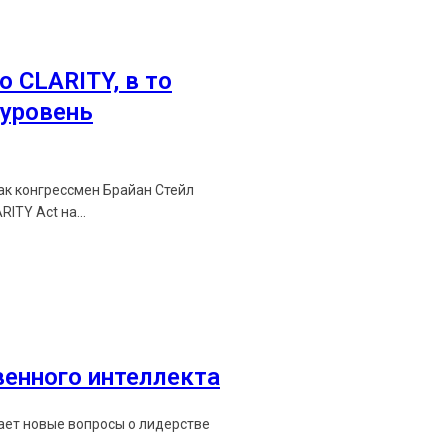
о CLARITY, в то
уровень
как конгрессмен Брайан Стейл
ITY Act на...
венного интеллекта
мает новые вопросы о лидерстве