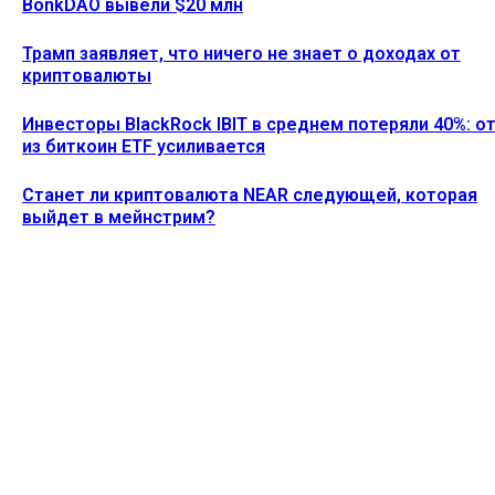
BonkDAO вывели $20 млн
Трамп заявляет, что ничего не знает о доходах от
криптовалюты
Инвесторы BlackRock IBIT в среднем потеряли 40%: о
из биткоин ETF усиливается
Станет ли криптовалюта NEAR следующей, которая
выйдет в мейнстрим?
Ethereum News подписывайтесь на нас в социальной сети
Twitter и мессенджере Telegram. Будьте первыми в курсе
последних событий!
https://t.me/ethereum_coin_news
ПОСЛЕДНИЕ СТАТЬИ