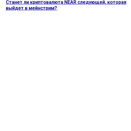
Станет ли криптовалюта NEAR следующей, которая
выйдет в мейнстрим?
Ethereum News подписывайтесь на нас в социальной сети
Twitter и мессенджере Telegram. Будьте первыми в курсе
последних событий!
https://t.me/ethereum_coin_news
ПОСЛЕДНИЕ СТАТЬИ
Акции MSTR упали на 5% после того, как Strategy
продала 1637 биткоинов
Alecs
-
3 Августа, 2026