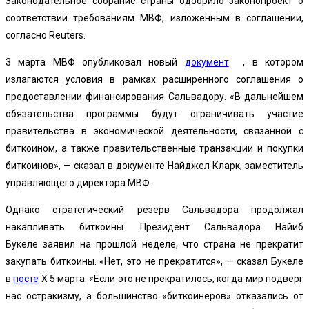
Законодательное собрание страны
одобрило законопроект
о
соответствии требованиям МВФ, изложенным в соглашении,
согласно Reuters.
3 марта МВФ опубликовал новый
документ
, в котором
излагаются условия в рамках расширенного соглашения о
предоставлении финансирования Сальвадору. «В дальнейшем
обязательства программы будут ограничивать участие
правительства в экономической деятельности, связанной с
биткоином, а также правительственные транзакции и покупки
биткоинов», — сказал в документе Найджел Кларк, заместитель
управляющего директора МВФ.
Однако стратегический резерв Сальвадора продолжал
накапливать биткоины. Президент Сальвадора Найиб
Букеле
заявил на прошлой неделе
, что страна не прекратит
закупать биткоины. «Нет, это не прекратится», — сказал Букеле
в
посте
X 5 марта. «Если это не прекратилось, когда мир подверг
нас остракизму, а большинство «биткоинеров» отказались от