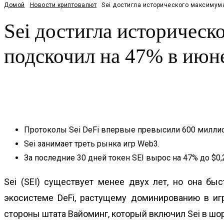
Домой
Новости криптовалют
Sei достигла исторического максимума 
Sei достигла историческ
подскочил на 47% в июн
Facebook
Twitter
Pinterest
WhatsApp
Протоколы Sei DeFi впервые превысили 600 миллио
Sei занимает треть рынка игр Web3.
За последние 30 дней токен SEI вырос на 47% до $0,
Sei (SEI) существует менее двух лет, но она б
экосистеме DeFi, растущему доминированию в иг
стороны штата Вайоминг, который включил Sei в шо