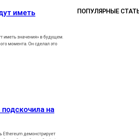
ПОПУЛЯРНЫЕ СТАТ
удут иметь
ут иметь значения» в будущем.
ого момента. Он сделал это
Ethereum News подписывайтес
Будьте первыми в курсе посл
 подскочила на
https://t.me/ethereum_
ть Ethereum демонстрирует