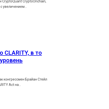
 CryptoQuant CryptoOnchain,
с увеличением...
о CLARITY, в то
уровень
как конгрессмен Брайан Стейл
ITY Act на...