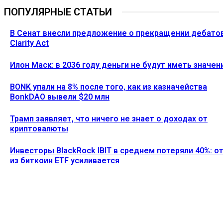
ПОПУЛЯРНЫЕ СТАТЬИ
В Сенат внесли предложение о прекращении дебато
Clarity Act
Илон Маск: в 2036 году деньги не будут иметь значен
BONK упали на 8% после того, как из казначейства
BonkDAO вывели $20 млн
Трамп заявляет, что ничего не знает о доходах от
криптовалюты
Инвесторы BlackRock IBIT в среднем потеряли 40%: о
из биткоин ETF усиливается
Ethereum News подписывайтесь на нас в социальной сети
Twitter и мессенджере Telegram. Будьте первыми в курсе
последних событий!