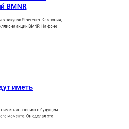
ий BMNR
https://t.me/ethereum_
пок Ethereum. Компания,
на акций BMNR. На фоне
удут иметь
ут иметь значения» в будущем.
ого момента. Он сделал это