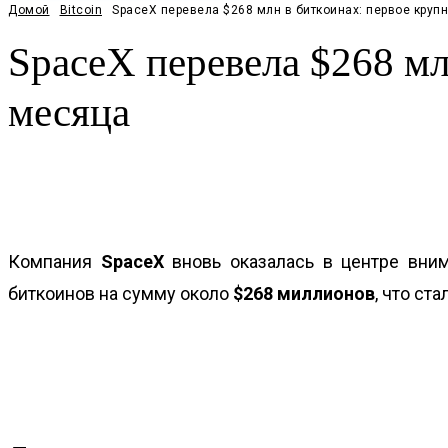
Домой
Bitcoin
SpaceX перевела $268 млн в биткоинах: первое круп
SpaceX перевела $268 мл
месяца
Facebook
Twitter
Pinterest
WhatsApp
Компания
SpaceX
вновь оказалась в центре вним
биткоинов на сумму около
$268 миллионов
, что с