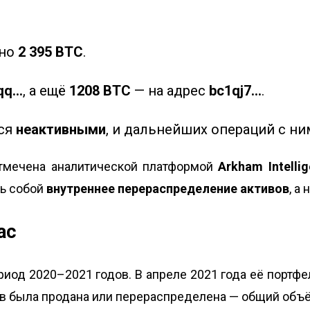
рно
2 395 BTC
.
qq…
, а ещё
1208 BTC
— на адрес
bc1qj7…
.
тся
неактивными
, и дальнейших операций с ни
отмечена аналитической платформой
Arkham Intelli
ть собой
внутреннее перераспределение активов
, а
ас
риод 2020–2021 годов. В апреле 2021 года её портфе
вов была продана или перераспределена — общий объё