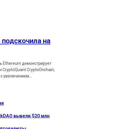
 подскочила на
ть Ethereum демонстрирует
 CryptoQuant CryptoOnchain,
с увеличением...
ия
onkDAO вывели $20 млн
риптовалюты