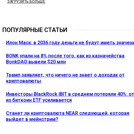
ЗАГРУЗИТЬ БОЛЬШЕ
ПОПУЛЯРНЫЕ СТАТЬИ
Илон Маск: в 2036 году деньги не будут иметь значен
BONK упали на 8% после того, как из казначейства
BonkDAO вывели $20 млн
Трамп заявляет, что ничего не знает о доходах от
криптовалюты
Инвесторы BlackRock IBIT в среднем потеряли 40%: о
из биткоин ETF усиливается
Станет ли криптовалюта NEAR следующей, которая
выйдет в мейнстрим?
Ethereum News подписывайтесь на нас в социальной сети
Twitter и мессенджере Telegram. Будьте первыми в курсе