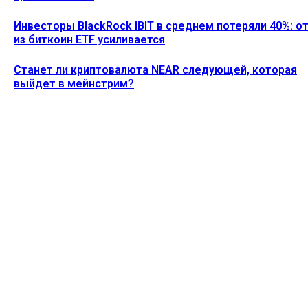
Инвесторы BlackRock IBIT в среднем потеряли 40%: о
из биткоин ETF усиливается
Станет ли криптовалюта NEAR следующей, которая
выйдет в мейнстрим?
Ethereum News подписывайтесь на нас в социальной сети
Twitter и мессенджере Telegram. Будьте первыми в курсе
последних событий!
https://t.me/ethereum_coin_news
ПОСЛЕДНИЕ СТАТЬИ
Акции MSTR упали на 5% после того, как Strategy
продала 1637 биткоинов