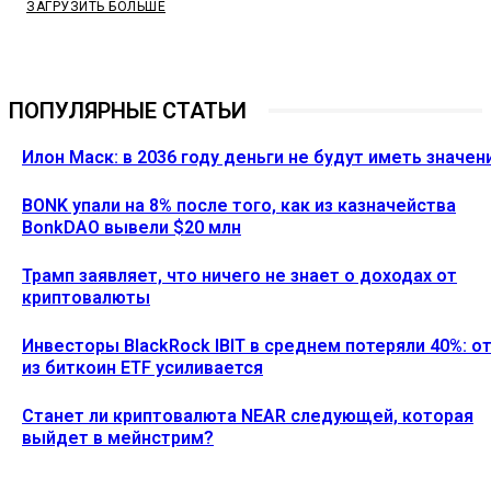
ЗАГРУЗИТЬ БОЛЬШЕ
ПОПУЛЯРНЫЕ СТАТЬИ
Илон Маск: в 2036 году деньги не будут иметь значен
BONK упали на 8% после того, как из казначейства
BonkDAO вывели $20 млн
Трамп заявляет, что ничего не знает о доходах от
криптовалюты
Инвесторы BlackRock IBIT в среднем потеряли 40%: о
из биткоин ETF усиливается
Станет ли криптовалюта NEAR следующей, которая
выйдет в мейнстрим?
Ethereum News подписывайтесь на нас в социальной сети
Twitter и мессенджере Telegram. Будьте первыми в курсе