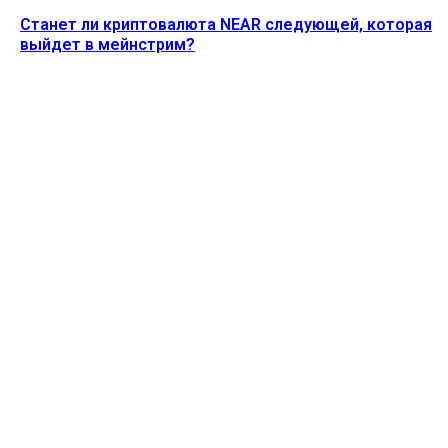
Станет ли криптовалюта NEAR следующей, которая
выйдет в мейнстрим?
Ethereum News подписывайтесь на нас в социальной сети
Twitter и мессенджере Telegram. Будьте первыми в курсе
последних событий!
https://t.me/ethereum_coin_news
ПОСЛЕДНИЕ СТАТЬИ
Акции MSTR упали на 5% после того, как Strategy
продала 1637 биткоинов
Alecs
-
3 Августа, 2026