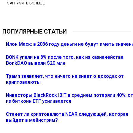
ЗАГРУЗИТЬ БОЛЬШЕ
ПОПУЛЯРНЫЕ СТАТЬИ
Илон Маск: в 2036 году деньги не будут иметь значен
BONK упали на 8% после того, как из казначейства
BonkDAO вывели $20 млн
Трамп заявляет, что ничего не знает о доходах от
криптовалюты
Инвесторы BlackRock IBIT в среднем потеряли 40%: о
из биткоин ETF усиливается
Станет ли криптовалюта NEAR следующей, которая
выйдет в мейнстрим?
Ethereum News подписывайтесь на нас в социальной сети