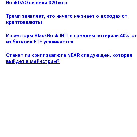
BonkDAO вывели $20 млн
Трамп заявляет, что ничего не знает о доходах от
криптовалюты
Инвесторы BlackRock IBIT в среднем потеряли 40%: о
из биткоин ETF усиливается
Станет ли криптовалюта NEAR следующей, которая
выйдет в мейнстрим?
Ethereum News подписывайтесь на нас в социальной сети
Twitter и мессенджере Telegram. Будьте первыми в курсе
последних событий!
https://t.me/ethereum_coin_news
ПОСЛЕДНИЕ СТАТЬИ