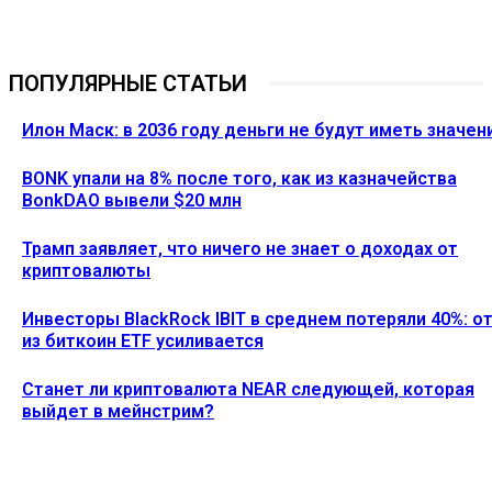
ПОПУЛЯРНЫЕ СТАТЬИ
Илон Маск: в 2036 году деньги не будут иметь значен
BONK упали на 8% после того, как из казначейства
BonkDAO вывели $20 млн
Трамп заявляет, что ничего не знает о доходах от
криптовалюты
Инвесторы BlackRock IBIT в среднем потеряли 40%: о
из биткоин ETF усиливается
Станет ли криптовалюта NEAR следующей, которая
выйдет в мейнстрим?
Ethereum News подписывайтесь на нас в социальной сети
Twitter и мессенджере Telegram. Будьте первыми в курсе
последних событий!