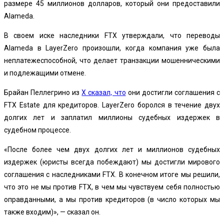
размере 45 миллионов долларов, который они предоставили
Alameda.
В своем иске наследники FTX утверждали, что переводы
Alameda в LayerZero произошли, когда компания уже была
неплатежеспособной, что делает транзакции мошенническими
и подлежащими отмене.
Брайан Пеллегрино из
X сказал, что
они достигли соглашения с
FTX Estate для кредиторов. LayerZero боролся в течение двух
долгих лет и заплатил миллионы судебных издержек в
судебном процессе.
«После более чем двух долгих лет и миллионов судебных
издержек (юристы всегда побеждают) мы достигли мирового
соглашения с наследниками FTX. В конечном итоге мы решили,
что это не мы против FTX, в чем мы чувствуем себя полностью
оправданными, а мы против кредиторов (в число которых мы
также входим)», — сказал он.