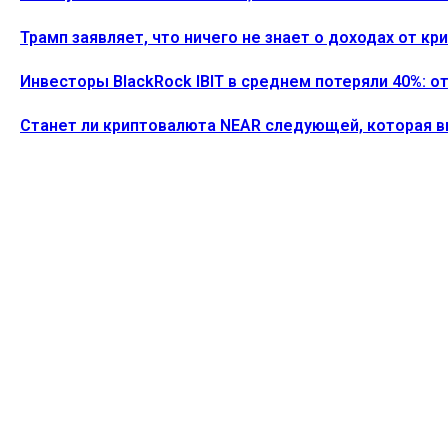
Трамп заявляет, что ничего не знает о доходах от к
Инвесторы BlackRock IBIT в среднем потеряли 40%: о
Станет ли криптовалюта NEAR следующей, которая 
ПОСЛЕДНИЕ СТАТЬИ
Акции MSTR упали на 5% после того, как Strategy пр
Alecs
-
3 Августа, 2026
Компания Bitmine Тома Ли приобрела 10 399 ETH и 
Alecs
-
3 Августа, 2026