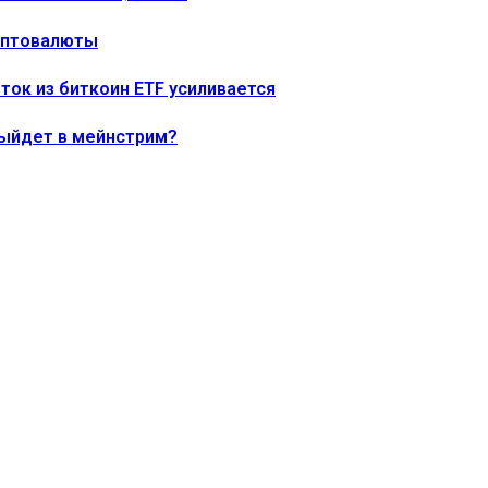
риптовалюты
тток из биткоин ETF усиливается
выйдет в мейнстрим?
одала 1637 биткоинов
продолжает программу выкупа акций BMNR