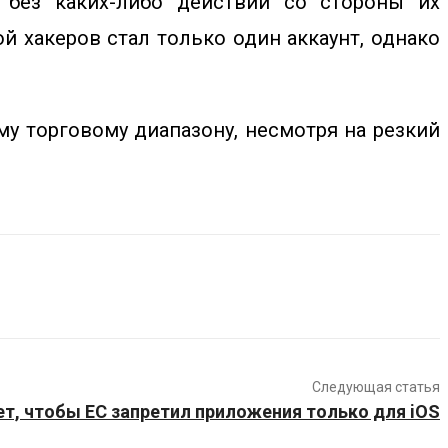
 без каких-либо действий со стороны их
й хакеров стал только один аккаунт, однако
му торговому диапазону, несмотря на резкий
Следующая статья
ет, чтобы ЕС запретил приложения только для iOS