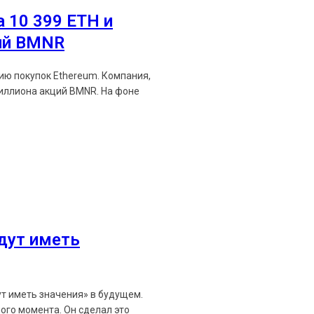
Ethereum News подписывайтес
 10 399 ETH и
Будьте первыми в курсе посл
ий BMNR
https://t.me/ethereum_
пок Ethereum. Компания,
на акций BMNR. На фоне
удут иметь
ут иметь значения» в будущем.
ого момента. Он сделал это