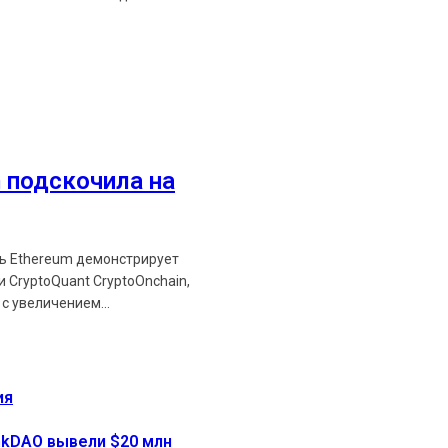
 подскочила на
ть Ethereum демонстрирует
 CryptoQuant CryptoOnchain,
с увеличением...
ия
onkDAO вывели $20 млн