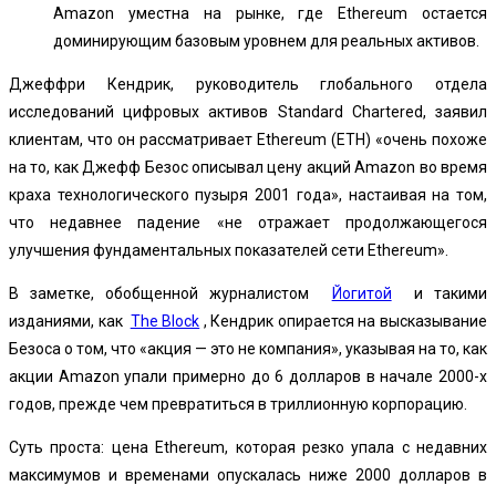
Amazon уместна на рынке, где Ethereum остается
доминирующим базовым уровнем для реальных активов.
Джеффри Кендрик, руководитель глобального отдела
исследований цифровых активов Standard Chartered, заявил
клиентам, что он рассматривает Ethereum (ETH) «очень похоже
на то, как Джефф Безос описывал цену акций Amazon во время
краха технологического пузыря 2001 года», настаивая на том,
что недавнее падение «не отражает продолжающегося
улучшения фундаментальных показателей сети Ethereum».
В заметке, обобщенной журналистом
Йогитой
и такими
изданиями, как
The Block
, Кендрик опирается на высказывание
Безоса о том, что «акция — это не компания», указывая на то, как
акции Amazon упали примерно до 6 долларов в начале 2000-х
годов, прежде чем превратиться в триллионную корпорацию.
Суть проста: цена Ethereum, которая резко упала с недавних
максимумов и временами опускалась ниже 2000 долларов в