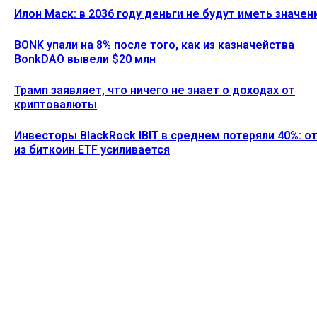
Илон Маск: в 2036 году деньги не будут иметь значен
BONK упали на 8% после того, как из казначейства
BonkDAO вывели $20 млн
Трамп заявляет, что ничего не знает о доходах от
криптовалюты
Инвесторы BlackRock IBIT в среднем потеряли 40%: о
из биткоин ETF усиливается
Ethereum News подписывайтесь на нас в социальной сети
Twitter и мессенджере Telegram. Будьте первыми в курсе
последних событий!
https://t.me/ethereum_coin_news
ПОСЛЕДНИЕ СТАТЬИ