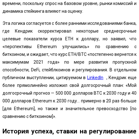
времени, поскольку спрос на базовом уровне, рынки комиссий и
динамика стейкинга влияют на оценку.
Эта логика согласуется с более ранними исследованиями банка
,
где Кендрик скорректировал некоторые среднесрочные
целевые показатели курса ETH к доллару, но заявил, что
«перспективы Ethereum улучшились» по сравнению с
биткоином, и ожидает, что курс ETH/BTC «постепенно вернется к
максимумам 2021 года» по мере развития пропускной
способности, DeFi, стейблкоинов и регулирования. В отдельном
публичном выступлении, цитируемом в
LinkedIn
, Кендрик еще
более прямолинейно изложил свой долгосрочный план: «Мой
долгосрочный прогноз — 500 000 долларов BTC к 2030 году и 40
000 долларов Ethereum к 2030 году… примерно в 20 раз больше
[для Ethereum], но также и значительное превосходство [по
сравнению с биткоином]».
История успеха, ставки на регулирование