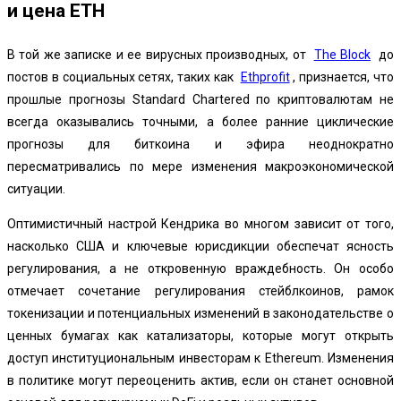
и цена ETH
В той же записке и ее вирусных производных, от
The Block
до
постов в социальных сетях, таких как
Ethprofit
, признается, что
прошлые прогнозы Standard Chartered по криптовалютам не
всегда оказывались точными, а более ранние циклические
прогнозы для биткоина и эфира неоднократно
пересматривались по мере изменения макроэкономической
ситуации.
Оптимистичный настрой Кендрика во многом зависит от того,
насколько США и ключевые юрисдикции обеспечат ясность
регулирования, а не откровенную враждебность. Он особо
отмечает сочетание регулирования стейблкоинов, рамок
токенизации и потенциальных изменений в законодательстве о
ценных бумагах как катализаторы, которые могут открыть
доступ институциональным инвесторам к Ethereum. И
зменения
в политике могут переоценить актив, если он станет основной