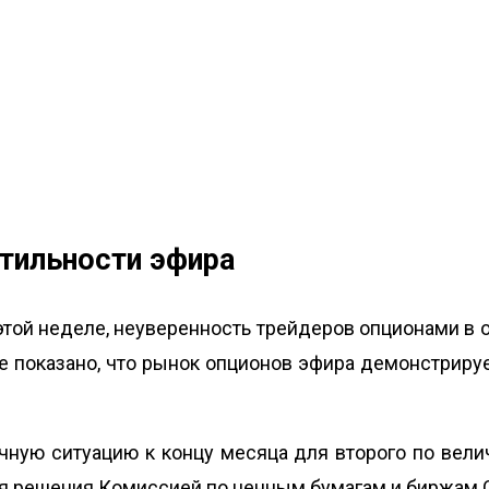
тильности эфира
на этой неделе, неуверенность трейдеров опционами 
те показано, что рынок
опционов эфира демонстрируе
чную ситуацию к концу месяца для второго по вели
 решения Комиссией по ценным бумагам и биржам 