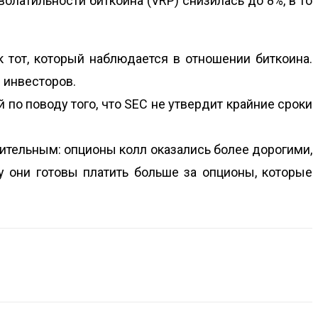
олатильности биткоина (VRP) снизилась до 8%, в то
к тот, который наблюдается в отношении биткоина.
 инвесторов.
й по поводу того, что SEC не утвердит крайние сроки
ительным: опционы колл оказались более дорогими,
у они готовы платить больше за опционы, которые