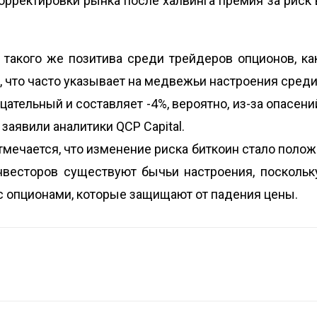
орректировки рынка после халвинга премия за риск в
такого же позитива среди трейдеров опционов, ка
, что часто указывает на медвежьи настроения среди
ательный и составляет -4%, вероятно, из-за опасени
 заявили аналитики QCP Capital.
 отмечается, что изменение риска
биткоин
стало полож
инвесторов существуют бычьи настроения, поскольк
с опционами, которые защищают от падения цены.