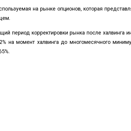
используемая на рынке опционов, которая предста
щем.
ущий период корректировки рынка после халвинга ин
72% на момент халвинга до многомесячного миниму
65%.