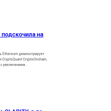
Ethereum News подписывайтес
Будьте первыми в курсе посл
 подскочила на
https://t.me/ethereum_
ть Ethereum демонстрирует
 CryptoQuant CryptoOnchain,
с увеличением...