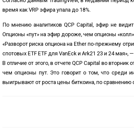
Согласно данным TradingView, в недавний период к
время как VRP эфира упала до 18%.
По мнению аналитиков QCP Capital,
эфир
не видит 
Опционы «пут» на эфир дороже, чем опционы «колл»
«Разворот риска опциона на Ether по-прежнему отриц
спотовых ETF ETF для VanEck и Ark21 23 и 24 мая», —
В отличие от этого, в отчете QCP Capital во вторник
чем опционы пут. Это говорит о том, что среди 
выигрывают от роста цены биткоина, по сравнению 