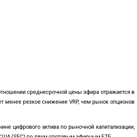
в отношении среднесрочной цены эфира отражается в
т менее резкое снижение VRP, чем рынок опционов
чине цифрового актива по рыночной капитализации,
США (SEC) по двум спотовым эфирным ETF.