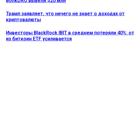
BonkDAO вывели $20 млн
Трамп заявляет, что ничего не знает о доходах от
криптовалюты
Инвесторы BlackRock IBIT в среднем потеряли 40%: о
из биткоин ETF усиливается
Ethereum News подписывайтесь на нас в социальной сети
Twitter и мессенджере Telegram. Будьте первыми в курсе
последних событий!
https://t.me/ethereum_coin_news
ПОСЛЕДНИЕ СТАТЬИ
SharpLink выступает против плана Ethereum по