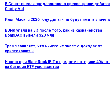
В Сенат внесли предложение о прекращении дебато
Clarity Act
Илон Маск: в 2036 году деньги не будут иметь значен
BONK упали на 8% после того, как из казначейства
BonkDAO вывели $20 млн
Трамп заявляет, что ничего не знает о доходах от
криптовалюты
Инвесторы BlackRock IBIT в среднем потеряли 40%: о
из биткоин ETF усиливается
Ethereum News подписывайтесь на нас в социальной сети
Twitter и мессенджере Telegram. Будьте первыми в курсе
последних событий!
https://t.me/ethereum_coin_news