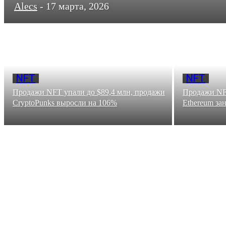
Alecs
-
17 марта, 2026
NFT
NFT
Продажи NFT упали до $89,4 млн, продажи
Продажи NFT
CryptoPunks выросли на 106%
Ethereum за