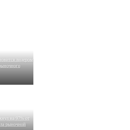
новится лидером
 рыночного
хнул на 97% от
ала рыночной