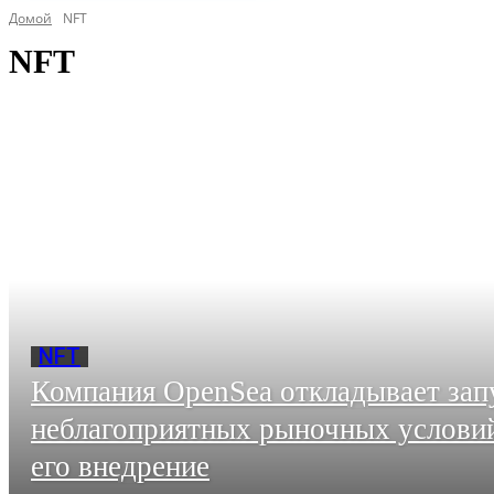
Домой
NFT
NFT
NFT
Компания OpenSea откладывает запу
неблагоприятных рыночных условий
его внедрение