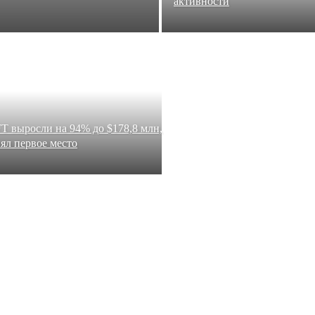
активности
 выросли на 94% до $178,8 млн,
нял первое место