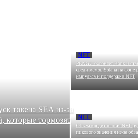
NFT
PENGU обгоняет Bonk и ста
среди мемов Solana на фоне
импульса и поддержки NFT
ск токена SEA из-за
NFT
, которые тормозят
Объем кредитования NFT ру
пикового значения из-за обв