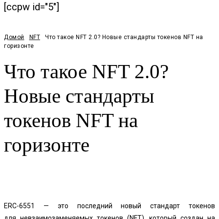
[ccpw id="5"]
Домой
NFT
Что такое NFT 2.0? Новые стандарты токенов NFT на
горизонте
Что такое NFT 2.0?
Новые стандарты
токенов NFT на
горизонте
Facebook
Twitter
Pinterest
WhatsApp
ERC-6551
— это последний новый стандарт токенов
для
невзаимозаменяемых токенов
(NFT), который создан на