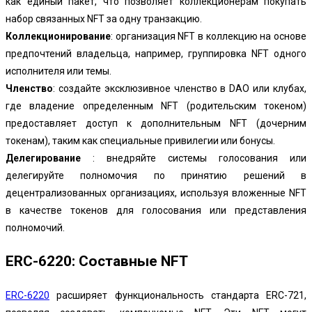
как единый пакет, что позволяет коллекционерам покупать
набор связанных NFT за одну транзакцию.
Коллекционирование
: организация NFT в коллекцию на основе
предпочтений владельца, например, группировка NFT одного
исполнителя или темы.
Членство
: создайте эксклюзивное членство в DAO или клубах,
где владение определенным NFT (родительским токеном)
предоставляет доступ к дополнительным NFT (дочерним
токенам), таким как специальные привилегии или бонусы.
Делегирование
: внедряйте системы голосования или
делегируйте полномочия по принятию решений в
децентрализованных организациях, используя вложенные NFT
в качестве токенов для голосования или представления
полномочий.
ERC-6220: Составные NFT
ERC-6220
расширяет функциональность стандарта ERC-721,