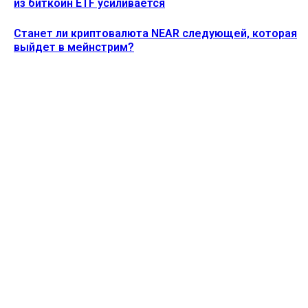
из биткоин ETF усиливается
Станет ли криптовалюта NEAR следующей, которая
выйдет в мейнстрим?
Ethereum News подписывайтесь на нас в социальной сети
Twitter и мессенджере Telegram. Будьте первыми в курсе
последних событий!
https://t.me/ethereum_coin_news
ПОСЛЕДНИЕ СТАТЬИ
Акции MSTR упали на 5% после того, как Strategy
продала 1637 биткоинов
Alecs
-
3 Августа, 2026