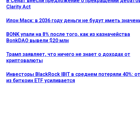
В Сенат внесли предложение о прекращении дебато
Clarity Act
Илон Маск: в 2036 году деньги не будут иметь значен
BONK упали на 8% после того, как из казначейства
BonkDAO вывели $20 млн
Трамп заявляет, что ничего не знает о доходах от
криптовалюты
Инвесторы BlackRock IBIT в среднем потеряли 40%: о
из биткоин ETF усиливается
Ethereum News подписывайтесь на нас в социальной сети
Twitter и мессенджере Telegram. Будьте первыми в курсе
последних событий!
https://t.me/ethereum_coin_news