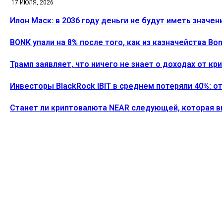
17 ИЮЛЯ, 2026
Илон Маск: в 2036 году деньги не будут иметь значен
BONK упали на 8% после того, как из казначейства B
Трамп заявляет, что ничего не знает о доходах от к
Инвесторы BlackRock IBIT в среднем потеряли 40%: о
Станет ли криптовалюта NEAR следующей, которая 
ПОСЛЕДНИЕ СТАТЬИ
Илон Маск: в 2036 году деньги не будут иметь значе
Alecs
-
26 Июля, 2026
Активность разработчиков Ethereum подскочила на 