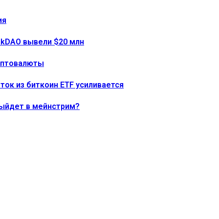
ия
onkDAO вывели $20 млн
риптовалюты
тток из биткоин ETF усиливается
выйдет в мейнстрим?
ния
192% по мере роста цены