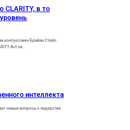
о CLARITY, в то
уровень
как конгрессмен Брайан Стейл
ITY Act на...
венного интеллекта
мает новые вопросы о лидерстве