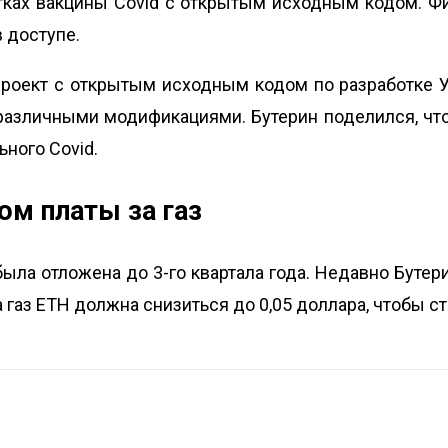
тках вакцины Covid с открытым исходным кодом. Фи
в доступе.
 проект с открытым исходным кодом по разработке 
 различными модификациями. Бутерин поделился, что
ного Covid.
ом платы за газ
была отложена до 3-го квартала года. Недавно Буте
 за газ ETH должна снизиться до 0,05 доллара, чтобы 