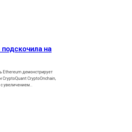
Ethereum News подписывайтес
Будьте первыми в курсе посл
 подскочила на
https://t.me/ethereum_
ть Ethereum демонстрирует
 CryptoQuant CryptoOnchain,
с увеличением...