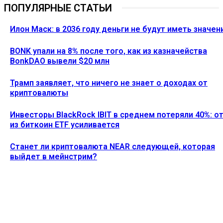
ПОПУЛЯРНЫЕ СТАТЬИ
Илон Маск: в 2036 году деньги не будут иметь значен
BONK упали на 8% после того, как из казначейства
BonkDAO вывели $20 млн
Трамп заявляет, что ничего не знает о доходах от
криптовалюты
Инвесторы BlackRock IBIT в среднем потеряли 40%: о
из биткоин ETF усиливается
Станет ли криптовалюта NEAR следующей, которая
выйдет в мейнстрим?
Ethereum News подписывайтесь на нас в социальной сети
Twitter и мессенджере Telegram. Будьте первыми в курсе
последних событий!
https://t.me/ethereum_coin_news