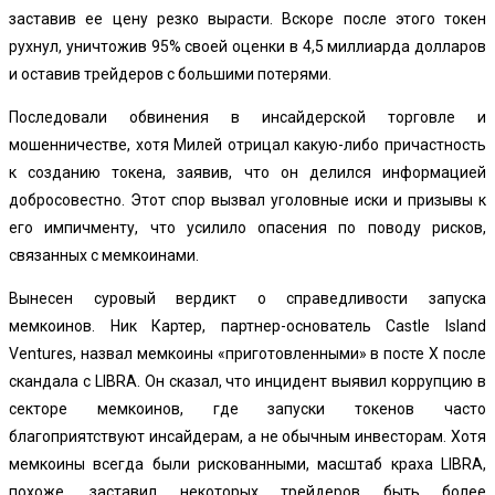
заставив ее цену резко вырасти. Вскоре после этого токен
рухнул, уничтожив 95% своей оценки в 4,5 миллиарда долларов
и оставив трейдеров с
большими потерями.
Последовали
обвинения в инсайдерской торговле и
мошенничестве, хотя Милей отрицал какую-либо причастность
к созданию токена, заявив, что он делился информацией
добросовестно. Этот спор вызвал уголовные иски и призывы к
его импичменту, что усилило опасения по поводу рисков,
связанных с мемкоинами.
Вынесен суровый вердикт о справедливости запуска
мемкоинов. Ник Картер, партнер-основатель Castle Island
Ventures, назвал мемкоины «приготовленными» в посте X после
скандала с LIBRA. Он сказал, что инцидент выявил коррупцию в
секторе мемкоинов, где запуски токенов часто
благоприятствуют инсайдерам, а не обычным инвесторам. Хотя
мемкоины всегда были рискованными, масштаб краха LIBRA,
похоже, заставил некоторых трейдеров быть более