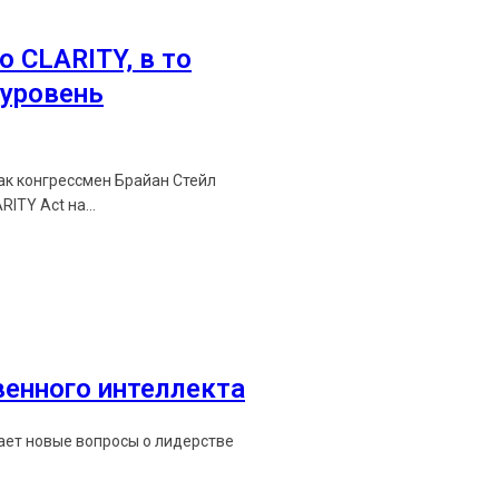
о CLARITY, в то
уровень
как конгрессмен Брайан Стейл
ITY Act на...
венного интеллекта
мает новые вопросы о лидерстве