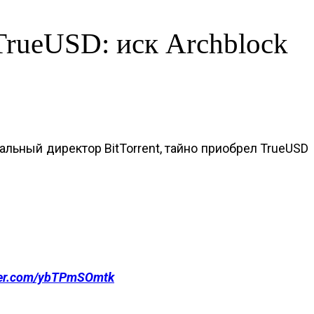
TrueUSD: иск Archblock
ральный директор BitTorrent, тайно приобрел TrueUSD
tter.com/ybTPmSOmtk