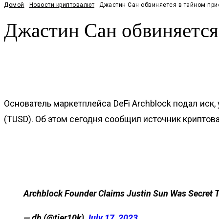
Домой
Новости криптовалют
Джастин Сан обвиняется в тайном прио
Джастин Сан обвиняется
Facebook
Twitter
Pinterest
WhatsApp
Основатель маркетплейса DeFi Archblock подал иск, 
(TUSD). Об этом сегодня сообщил источник криптова
Archblock Founder Claims Justin Sun Was Secret T
— db (@tier10k)
July 17, 2023