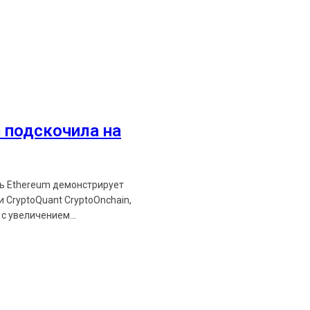
Ethereum News подписывайтес
Будьте первыми в курсе посл
 подскочила на
https://t.me/ethereum_
ть Ethereum демонстрирует
 CryptoQuant CryptoOnchain,
с увеличением...