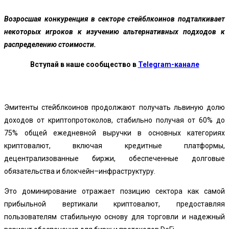
Возросшая конкуренция в секторе стейблкоинов подталкивает
некоторых игроков к изучению альтернативных подходов к
распределению стоимости.
Вступай в наше сообщество в
Telegram-канале
Эмитенты
стейблкоинов
продолжают
получать
львиную
долю
доходов от криптопротоколов
,
стабильно
получая
от
60
%
до
75
%
общей
ежедневной
выручки
в
основных
категориях
криптовалют
,
включая
кредитные
платформы
,
децентрализованные
биржи
,
обеспеченные
долговые
обязательства
и
блокчейн
–
инфраструктуру
.
Это доминирование отражает позицию сектора как самой
прибыльной вертикали криптовалют, предоставляя
пользователям стабильную основу для торговли и надежный