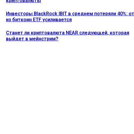
криптовалюты
Инвесторы BlackRock IBIT в среднем потеряли 40%: о
из биткоин ETF усиливается
Станет ли криптовалюта NEAR следующей, которая
выйдет в мейнстрим?
Ethereum News подписывайтесь на нас в социальной сети
Twitter и мессенджере Telegram. Будьте первыми в курсе
последних событий!
https://t.me/ethereum_coin_news
ПОСЛЕДНИЕ СТАТЬИ
Акции MSTR упали на 5% после того, как Strategy