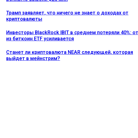
Трамп заявляет, что ничего не знает о доходах от
криптовалюты
Инвесторы BlackRock IBIT в среднем потеряли 40%: о
из биткоин ETF усиливается
Станет ли криптовалюта NEAR следующей, которая
выйдет в мейнстрим?
Ethereum News подписывайтесь на нас в социальной сети
Twitter и мессенджере Telegram. Будьте первыми в курсе
последних событий!
https://t.me/ethereum_coin_news
ПОСЛЕДНИЕ СТАТЬИ