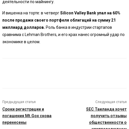
деятельности по майнингу.
И вишенка на торте: в четверг
Silicon Valley Bank упал на 60%
после продажи своего портфеля облигаций на сумму 21
миллиард долларов.
Роль банка в индустрии стартапов
сравнима с Lehman Brothers, и его крах нанес огромный удар по
экономике в целом.
Предыдущая статья
Следующая статья
Сроки регистрации и
SEC Таиланда хочет
погашения Mt.Gox снова
получить отзывы
перенесены
общественности о