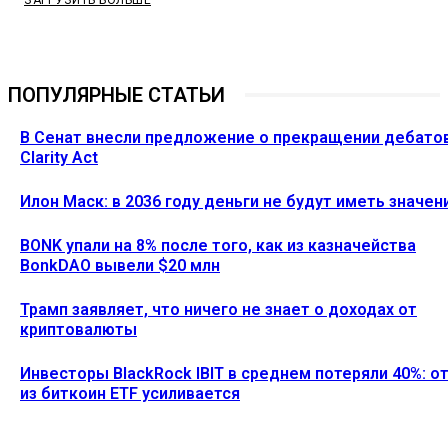
ЗАГРУЗИТЬ БОЛЬШЕ
ПОПУЛЯРНЫЕ СТАТЬИ
В Сенат внесли предложение о прекращении дебато
Clarity Act
Илон Маск: в 2036 году деньги не будут иметь значен
BONK упали на 8% после того, как из казначейства
BonkDAO вывели $20 млн
Трамп заявляет, что ничего не знает о доходах от
криптовалюты
Инвесторы BlackRock IBIT в среднем потеряли 40%: о
из биткоин ETF усиливается
Ethereum News подписывайтесь на нас в социальной сети
Twitter и мессенджере Telegram. Будьте первыми в курсе