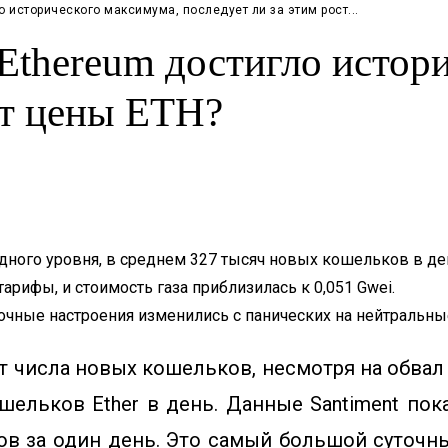
 исторического максимума, последует ли за этим рост...
Ethereum достигло истор
ст цены ETH?
дного уровня, в среднем 327 тысяч новых кошельков в де
арифы, и стоимость газа приблизилась к 0,051 Gwei.
очные настроения изменились с панических на нейтральны
 числа новых кошельков, несмотря на обва
шельков Ether в день. Данные Santiment пок
ов за один день. Это самый большой суточн