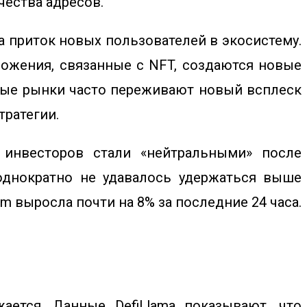
чества адресов.
а приток новых пользователей в экосистему.
ожения, связанные с NFT, создаются новые
ные рынки часто переживают новый всплеск
тратегии.
 инвесторов стали «нейтральными» после
еоднократно не удавалось удержаться выше
um
выросла почти на 8% за последние 24 часа.
ается. Данные DefiLlama показывают, что