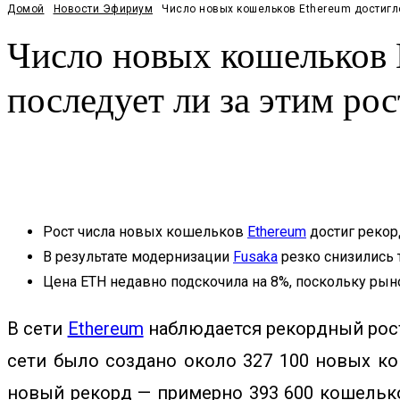
Домой
Новости Эфириум
Число новых кошельков Ethereum достигло
Число новых кошельков 
последует ли за этим ро
Facebook
Twitter
Pinterest
WhatsApp
Рост числа новых кошельков
Ethereum
достиг рекор
В результате модернизации
Fusaka
резко снизились т
Цена ETH недавно подскочила на 8%, поскольку рын
В сети
Ethereum
наблюдается рекордный рост
сети было создано около 327 100 новых ко
новый рекорд — примерно 393 600 кошельк