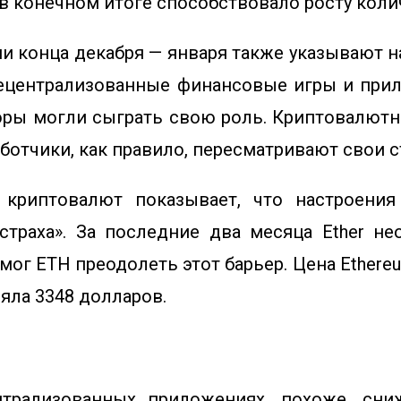
о в конечном итоге способствовало росту коли
ии конца декабря — января также указывают н
децентрализованные финансовые игры и прил
торы могли сыграть свою роль. Криптовалют
аботчики, как правило, пересматривают свои с
криптовалют показывает, что настроения
страха». За последние два месяца Ether н
мог ETH преодолеть этот барьер.
Цена Ethere
яла 3348 долларов.
трализованных приложениях, похоже, сниж