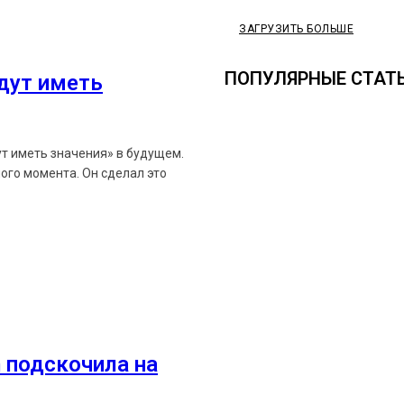
ЗАГРУЗИТЬ БОЛЬШЕ
ПОПУЛЯРНЫЕ СТАТ
удут иметь
ут иметь значения» в будущем.
ого момента. Он сделал это
Ethereum News подписывайтес
Будьте первыми в курсе посл
 подскочила на
https://t.me/ethereum_