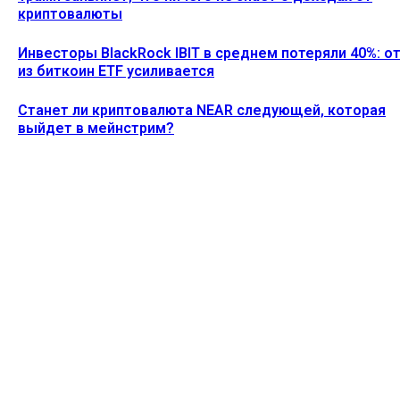
криптовалюты
Инвесторы BlackRock IBIT в среднем потеряли 40%: о
из биткоин ETF усиливается
Станет ли криптовалюта NEAR следующей, которая
выйдет в мейнстрим?
Ethereum News подписывайтесь на нас в социальной сети
Twitter и мессенджере Telegram. Будьте первыми в курсе
последних событий!
https://t.me/ethereum_coin_news
ПОСЛЕДНИЕ СТАТЬИ
Акции MSTR упали на 5% после того, как Strategy