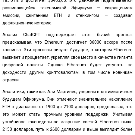
185,01%
и достигнет $6463,65. Это движение подпитывается
развивающейся токеномикой Эфириума — сокращением
эмиссии, сжиганием ETH и стейкингом — создавая
дефляционную историю.
Анализ ChatGPT подтверждает этот бычий прогноз,
предсказывая, что Ethereum достигнет $6000 вскоре после
халвинга. Эти прогнозы рисуют будущее, в котором Ethereum
выживет и процветает, укрепляя свое место в качестве гиганта
цифровой валюты. Однако Ethereum будет уступать по
доходности другим криптовалютам, в том числе новичкам
отрасли.
Аналитики, такие как Али Мартинес, уверены в оптимистичном
будущем Эфириума. Они отмечают значительное накопление
ETH в диапазоне от 1900 до 2100 долларов, предполагая, что
это может стать прочным уровнем поддержки. Учитывая
устойчивое еженедельное закрытие свечей Ethereum выше
2150 долларов, путь к 2600 долларам и выше выглядит более