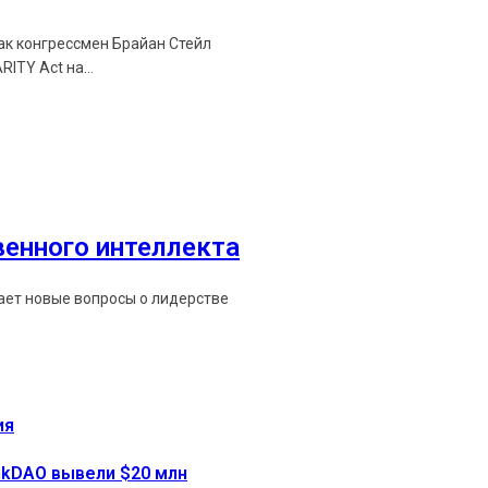
как конгрессмен Брайан Стейл
ITY Act на...
венного интеллекта
мает новые вопросы о лидерстве
ия
onkDAO вывели $20 млн