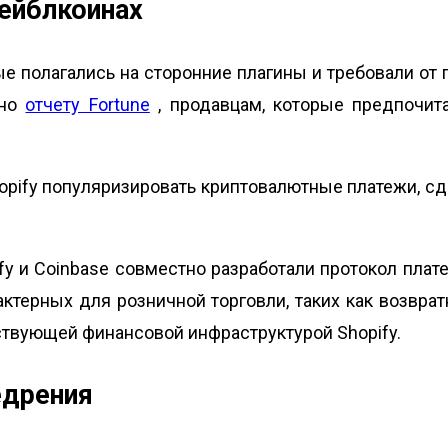
тейблкоинах
е полагались на сторонние плагины и требовали от
сно
отчету Fortune
, продавцам, которые предпочит
opify популяризировать криптовалютные платежи, с
y и Coinbase совместно разработали протокол плат
терных для розничной торговли, таких как возврат
ствующей финансовой инфраструктурой Shopify.
едрения