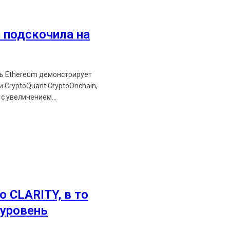
Ethereum News подписывайтес
Будьте первыми в курсе посл
 подскочила на
https://t.me/ethereum_
ть Ethereum демонстрирует
 CryptoQuant CryptoOnchain,
с увеличением...
о CLARITY, в то
уровень