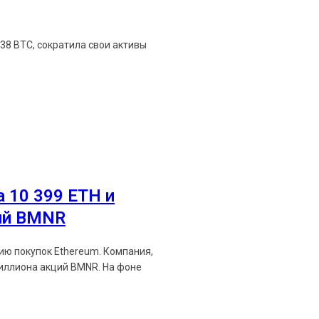
638 BTC, сократила свои активы
Ethereum News подписывайтес
 10 399 ETH и
Будьте первыми в курсе посл
ий BMNR
https://t.me/ethereum_
пок Ethereum. Компания,
на акций BMNR. На фоне