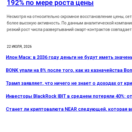
192% по мере роста цены
Несмотря на относительно скромное восстановление цены, се
более высокую активность. По данным аналитической компании
резкий рост числа развертываний смарт-контрактов совпадает 
22 ИЮЛЯ, 2026
Илон Маск: в 2036 году деньги не будут иметь значен
BONK упали на 8% после того, как из казначейства B
Трамп заявляет, что ничего не знает о доходах от к
Инвесторы BlackRock IBIT в среднем потеряли 40%: о
Станет ли криптовалюта NEAR следующей, которая 
ПОСЛЕДНИЕ СТАТЬИ