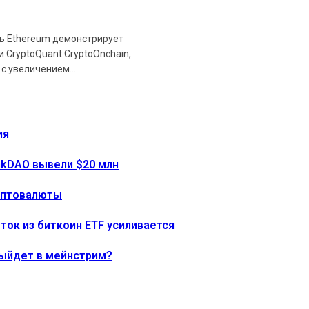
ть Ethereum демонстрирует
 CryptoQuant CryptoOnchain,
с увеличением...
ия
onkDAO вывели $20 млн
риптовалюты
тток из биткоин ETF усиливается
выйдет в мейнстрим?