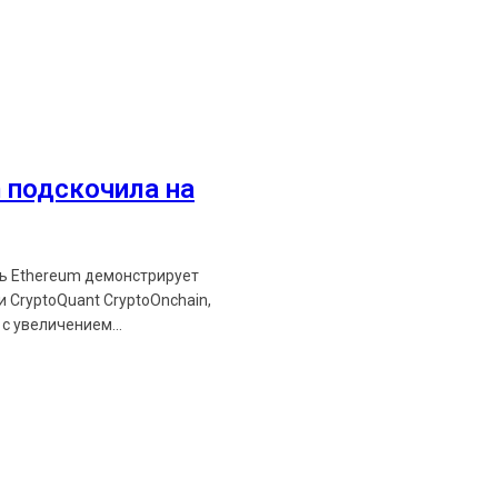
Ethereum News подписывайтес
Будьте первыми в курсе посл
 подскочила на
https://t.me/ethereum_
ть Ethereum демонстрирует
 CryptoQuant CryptoOnchain,
с увеличением...