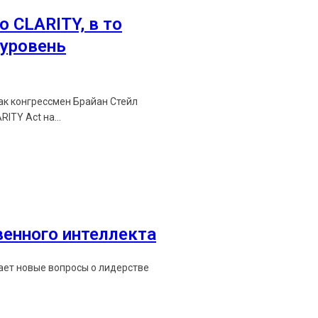
о CLARITY, в то
уровень
как конгрессмен Брайан Стейл
ITY Act на...
венного интеллекта
мает новые вопросы о лидерстве