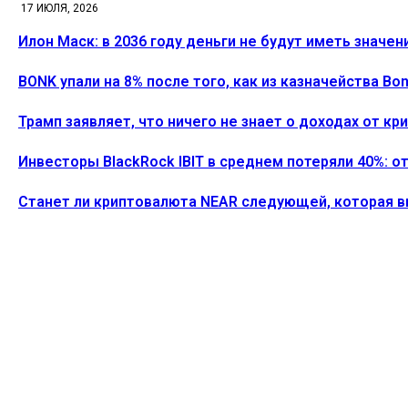
17 ИЮЛЯ, 2026
Илон Маск: в 2036 году деньги не будут иметь значен
BONK упали на 8% после того, как из казначейства B
Трамп заявляет, что ничего не знает о доходах от к
Инвесторы BlackRock IBIT в среднем потеряли 40%: о
Станет ли криптовалюта NEAR следующей, которая 
ПОСЛЕДНИЕ СТАТЬИ
Илон Маск: в 2036 году деньги не будут иметь значе
Alecs
-
26 Июля, 2026
Активность разработчиков Ethereum подскочила на 