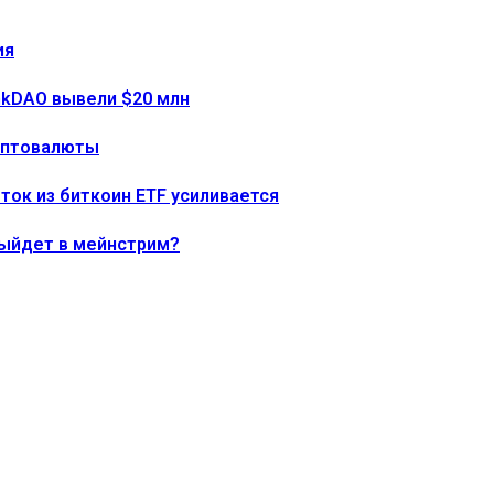
ия
onkDAO вывели $20 млн
риптовалюты
тток из биткоин ETF усиливается
выйдет в мейнстрим?
ния
192% по мере роста цены