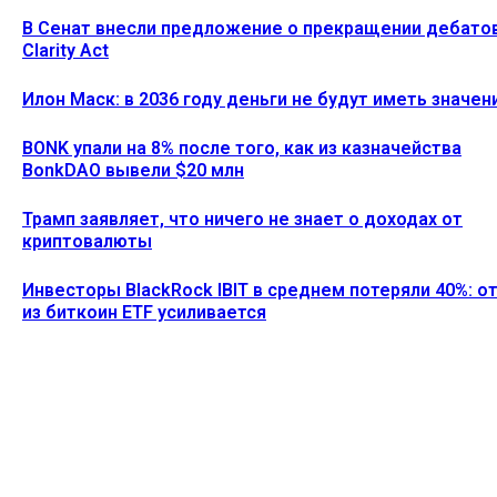
В Сенат внесли предложение о прекращении дебато
Clarity Act
Илон Маск: в 2036 году деньги не будут иметь значен
BONK упали на 8% после того, как из казначейства
BonkDAO вывели $20 млн
Трамп заявляет, что ничего не знает о доходах от
криптовалюты
Инвесторы BlackRock IBIT в среднем потеряли 40%: о
из биткоин ETF усиливается
Ethereum News подписывайтесь на нас в социальной сети
Twitter и мессенджере Telegram. Будьте первыми в курсе
последних событий!
https://t.me/ethereum_coin_news