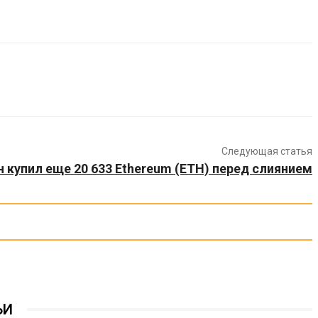
Следующая статья
 купил еще 20 633 Ethereum (ETH) перед слиянием
ЬИ