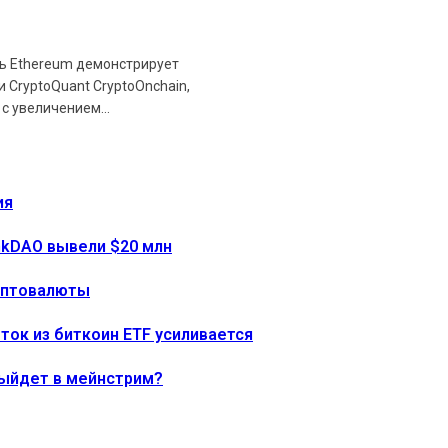
ть Ethereum демонстрирует
 CryptoQuant CryptoOnchain,
с увеличением...
ия
onkDAO вывели $20 млн
риптовалюты
тток из биткоин ETF усиливается
выйдет в мейнстрим?