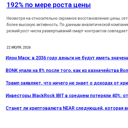
192% по мере роста цены
Несмотря на относительно скромное восстановление цены, се
более высокую активность. По данным аналитической компании
резкий рост числа развертываний смарт-контрактов совпадает 
22 ИЮЛЯ, 2026
Илон Маск: в 2036 году деньги не будут иметь значен
BONK упали на 8% после того, как из казначейства B
Трамп заявляет, что ничего не знает о доходах от к
Инвесторы BlackRock IBIT в среднем потеряли 40%: о
Станет ли криптовалюта NEAR следующей, которая 
ПОСЛЕДНИЕ СТАТЬИ