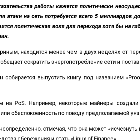
оказательства работы кажется политически неосуще
ля атаки на сеть потребуется всего 5 миллиардов д
вится политическая воля для перехода хотя бы на ги
рин.
териным, находится менее чем в двух неделях от пер
о обещает сократить энергопотребление сети и постав
н собирается выпустить книгу под названием «Proo
дом на PoS. Например, некоторые майнеры создал
зили обеспокоенность по поводу предполагаемой уяз
неопределенно, отмечая, что она может «исчезнуть 
ства сбережения и стать «Linux of Finance».