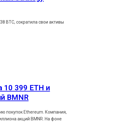
638 BTC, сократила свои активы
Ethereum News подписывайтес
 10 399 ETH и
Будьте первыми в курсе посл
ий BMNR
https://t.me/ethereum_
пок Ethereum. Компания,
на акций BMNR. На фоне