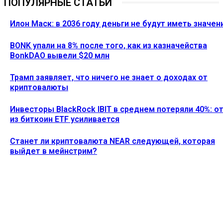
ПОПУЛЯРНЫЕ СТАТЬИ
Илон Маск: в 2036 году деньги не будут иметь значен
BONK упали на 8% после того, как из казначейства
BonkDAO вывели $20 млн
Трамп заявляет, что ничего не знает о доходах от
криптовалюты
Инвесторы BlackRock IBIT в среднем потеряли 40%: о
из биткоин ETF усиливается
Станет ли криптовалюта NEAR следующей, которая
выйдет в мейнстрим?
Ethereum News подписывайтесь на нас в социальной сети
Twitter и мессенджере Telegram. Будьте первыми в курсе
последних событий!
https://t.me/ethereum_coin_news