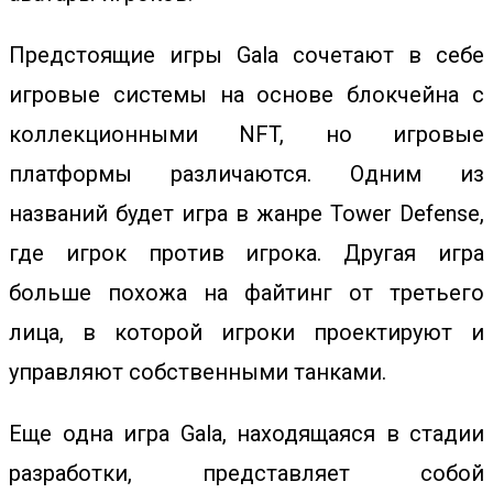
Предстоящие игры Gala сочетают в себе
игровые системы на основе блокчейна с
коллекционными NFT, но игровые
платформы различаются. Одним из
названий будет игра в жанре Tower Defense,
где игрок против игрока. Другая игра
больше похожа на файтинг от третьего
лица, в которой игроки проектируют и
управляют собственными танками.
Еще одна игра Gala, находящаяся в стадии
разработки, представляет собой