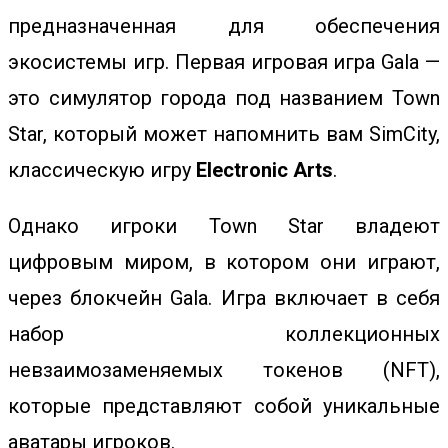
предназначенная для обеспечения
экосистемы игр. Первая игровая игра Gala —
это симулятор города под названием Town
Star, который может напомнить вам SimCity,
классическую игру
Electronic Arts
.
Однако игроки Town Star владеют
цифровым миром, в котором они играют,
через блокчейн Gala. Игра включает в себя
набор коллекционных
невзаимозаменяемых токенов (NFT),
которые представляют собой уникальные
аватары игроков.