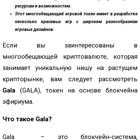
ресурсам и возможностям.
Этот многообещающий игровой токен имеет в разработке
несколько красивых игр с широким разнообразием
игровых дизайнов.
Если вы заинтересованы в
многообещающей криптовалюте, которая
занимает уникальную нишу на растущем
крипторынке, вам следует рассмотреть
Gala
(GALA), токен на основе блокчейна
эфириума
.
Что такое
Gala
?
Gala – это блокчейн-система,