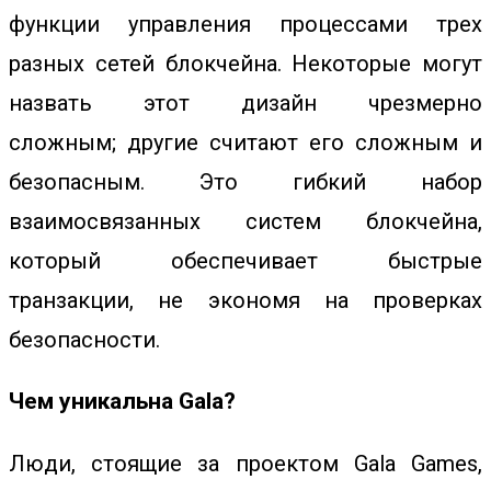
функции управления процессами трех
разных сетей блокчейна. Некоторые могут
назвать этот дизайн чрезмерно
сложным; другие считают его сложным и
безопасным. Это гибкий набор
взаимосвязанных систем блокчейна,
который обеспечивает быстрые
транзакции, не экономя на проверках
безопасности.
Чем уникальна Gala?
Люди, стоящие за проектом Gala Games,