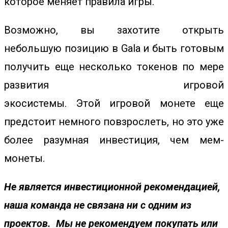
которое меняет правила игры.
Возможно, вы захотите открыть
небольшую позицию в Gala и быть готовым
получить еще несколько токенов по мере
развития игровой
экосистемы. Этой игровой монете еще
предстоит немного повзрослеть, но это уже
более разумная инвестиция, чем мем-
монеты.
Не является инвестиционной рекомендацией,
наша команда не связана ни с одним из
проектов. Мы не рекомендуем покупать или