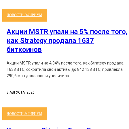
НОВОСТИ ЭФИРИУМ
Акции MSTR упали на 5% после того,
как Strategy продала 1637
биткоинов
Акции MSTR упали на 4,34% после того, как Strategy продала
1638 BTC, сократила свои активы до 842 138 BTC, привлекла
290,6 млн долларов и увеличила...
3 АВГУСТА, 2026
НОВОСТИ ЭФИРИУМ