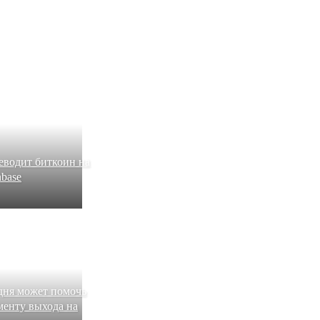
еводит биткоин на
base
дня может помочь
менту выхода на