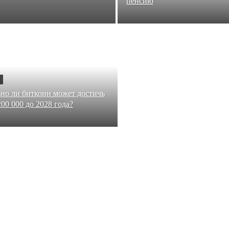
пенсию
но ли биткоин может достичь
00 000 до 2028 года?