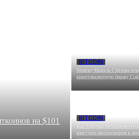
BITCOIN
Strategy Майкла Сэйлора пер
криптовалютную биржу Coin
BITCOIN
иткоинов на $101
Как покупка биткоинов сего
вам стать миллионером к мо