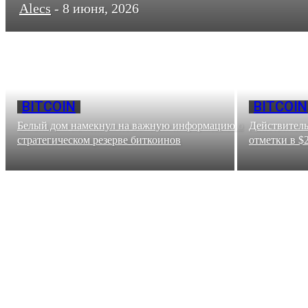
Alecs
-
8 июня, 2026
BITCOIN
BITCOIN
Белый дом намекнул на важную информацию о
Действитель
стратегическом резерве биткоинов
отметки в $2